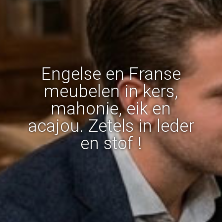
Engelse en Franse
meubelen in kers,
mahonie, eik en
acajou. Zetels in leder
en stof !