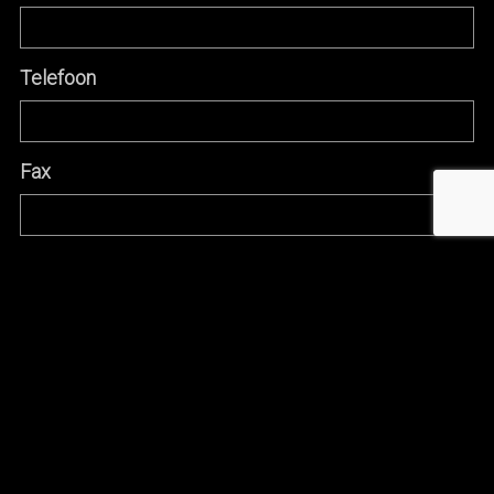
Telefoon
Fax
Adres + nr
Postcode + gemeente
Land