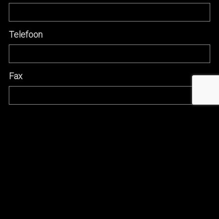
Telefoon
Fax
Adres + nr
Postcode + gemeente
Land